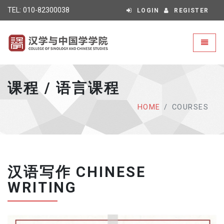
TEL: 010-82300038
LOGIN
REGISTER
Universal - go to homepage
Toggle
课程 / 语言课程
HOME
COURSES
汉语写作 CHINESE
WRITING